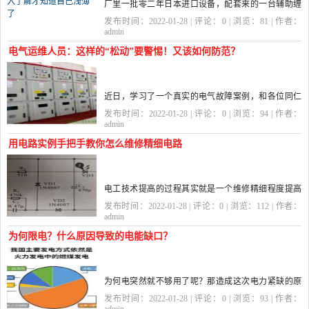
厂里一批零二年日本进口设备，配套来的一台辅助缠
绕机，多年来从未出现过故障，今年不知搭错哪根
发布时间：2022-01-28 | 评论：
0
| 浏览：
81
| 作者：
筋，忽然出现了跳保护故障，根据以往经验，按道理
admin
说没到使用寿命末期不该出现...
电气运维人员：这样的“松动”要警惕！又该如何防范？
近日，学习了一个真实的电气故障案例，和各位同仁
分享，希望认真吸取此次事件经验教训。 有一个投运
发布时间：2022-01-28 | 评论：
0
| 浏览：
94
| 作者：
多年的老电站发生一起跳闸事件，保护动作信息为：
admin
发电机差动速断保护...
用电路实例手把手教你怎么维修精细电路
电工技术提高的过程其实就是一个维修精细程度提高
的过程。电工初期其实是大框架的维修，这期间主要
发布时间：2022-01-28 | 评论：
0
| 浏览：
112
| 作者：
接触的是一些粗糙的灯泡串并联电路，再深入点就是
admin
电机正反循环往复...
为何限电？什么原因导致的电能缺口？
为何电突然就不够用了呢？那造成这次电力紧缺的原
因，我认为主要有以下几点： 第1点就是煤炭价格大幅
发布时间：2022-01-28 | 评论：
0
| 浏览：
93
| 作者：