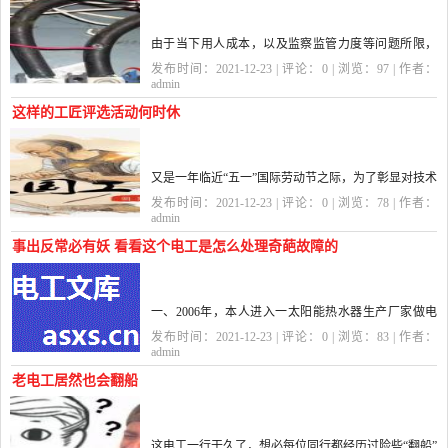
由于当下用人成本，以及监察监管力度等问题所限，
在部分中小微企业中，往往会充斥着部分“伪电工”从业
发布时间：2021-12-23 | 评论：
0
| 浏览：
97
| 作者：
者——虽然他们也被称为电工，但他们却是典型的无
admin
专业培训、无上...
这样的工匠评选活动何时休
又是一年临近“五一”国际劳动节之际，为了彰显对技术
工人的重视，以及大力倡导工匠精神，于是乎各个单
发布时间：2021-12-23 | 评论：
0
| 浏览：
78
| 作者：
位团体，还有各级组织便应运而生地开展了多种多样
admin
的工匠评选活动。...
事出反常必有妖 看看这个电工是怎么处理奇葩故障的
一、2006年，本人进入一太阳能热水器生产厂家做电
工学徒。话说某日，厂里玻璃管镀膜车间当中的一台
发布时间：2021-12-23 | 评论：
0
| 浏览：
83
| 作者：
镀膜溅射罐，出现了奇怪的故障——在操作工将使用
admin
殆尽的氮气液压瓶换新后...
老电工居然也会翻船
这电工一行干久了，想必每位同行都经历过险些“翻船”