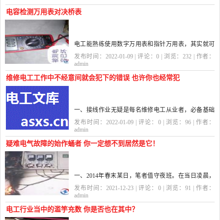
这些必备条件外，要...
电容检测万用表对决桥表
电工能熟练使用数字万用表和指针万用表，其实就可
以在维修时对一些常见的问题轻松解决，对于电路通
发布时间：2022-01-09 | 评论：
0
| 浏览：
232
| 作者：
断排查，电流电压检测万用表非常简单快捷，但这对
admin
于有些维修来说其实...
维修电工工作中不经意间就会犯下的错误 也许你也经常犯
一、接线作业无疑是每名维修电工从业者，必备基础
技能之一。无奈现实工作中，相当部分的维修电工同
发布时间：2022-01-09 | 评论：
0
| 浏览：
96
| 作者：
行在不经意间，会犯下四个失误：首先是接线位置不
admin
当——例如接线位置...
疑难电气故障的始作蛹者 你一定想不到居然是它！
一、2014年春末某日，笔者值守夜班。在当日凌晨，
笔者按工序要求给位于简易工棚内的皮带提升系统送
发布时间：2021-12-23 | 评论：
0
| 浏览：
91
| 作者：
电。岂料，随着55KW变频器缓充接触器“啪嗒”一声吸
admin
合，变频器内竟然蹿...
电工行业当中的滥竽充数 你是否也在其中？