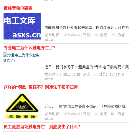
上涨的供应出现了短缺。今年的煤炭价格持续走高，
admin
价格大概是去年...
螺线管和电磁铁
电磁线圈虽然外表看起来简单，但通过设计，可作为
辅助组件执行各种任务。可逆、吸持、线性、双稳态
发布时间：2022-01-28 | 评论：
0
| 浏览：
79
| 作者：
都是电磁阀行业的专业术语。它们通过3位双线圈电磁
admin
阀定位保持力，用做带...
专业电工为什么触电身亡了？
近日，我们学习了一起典型的“专业电工触电死亡案
例”：某公司当值电气运行人员在进行发电机并网前检
发布时间：2022-01-28 | 评论：
0
| 浏览：
157
| 作者：
查过程中，发生一起人身触电事故，造成1人死亡。 这
admin
就奇怪了：只是...
这样的“罚款”冤枉不？别违法了都不知道！
近日，一则“危险废物处置不规范、（危险废物区域）
标示标牌不完善、突发环境事件应急预案未按要求备
发布时间：2022-01-28 | 评论：
0
| 浏览：
82
| 作者：
案”等等被“重罚”的案例频频见诸报端，让人紧张不
admin
已。“环保执法等...
员工竟然当场触电身亡！到底发生了什么？