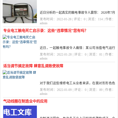
近日分析的一起真实的触电事故令人震惊： 2020年7月
28日14时35分左右，江苏某合成材料公司车间发生一
发布时间：2022-01-28 | 评论：
0
| 浏览：
114
| 作者：
起触电事故，造成1人死亡，直接经济损失约130万
admin
元。 事故发生...
专业电工触电死亡启示录：这些“违章情况”您有吗？
近日，一起触电事故令人痛惜：某公司当值电气运行
人员在进行发电机并网前检查过程中，发生一起人身
发布时间：2022-01-28 | 评论：
0
| 浏览：
81
| 作者：
触电事故，造成1人死亡。 每起事故的背后，总有“触
admin
目惊心的违章”作...
适当调节搞定故障 肆意乱调致使故障
对于我们这些维修电工从业者来讲，在面对形形色色
的电气故障时，除了要拥有扎实的技术知识储备外，
发布时间：2022-01-09 | 评论：
0
| 浏览：
89
| 作者：
实际检修过程中还要严格恪守一条铁的定律——适当
admin
调节某些元器件是可...
气动线圈在制造业中的应用