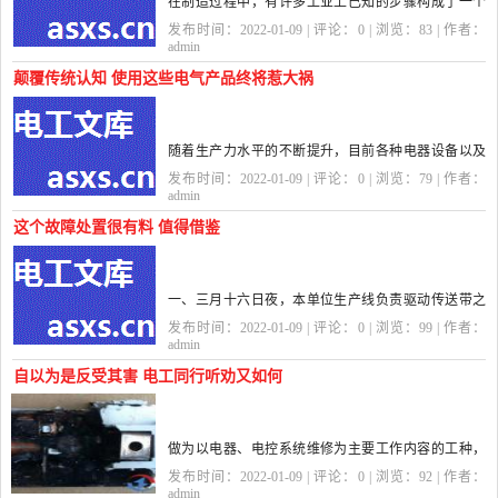
在制造过程中，有许多工业上已知的步骤构成了一个
工序。举例来说，有冲压工艺、挤压、热处理、切
发布时间：2022-01-09 | 评论：
0
| 浏览：
83
| 作者：
割、压铸、压花等。类似的步骤还有很多。这样的过
admin
程都需要某种形式的能量...
颠覆传统认知 使用这些电气产品终将惹大祸
随着生产力水平的不断提升，目前各种电器设备以及
电工耗材用品，可谓是多如牛毛。无奈这当中也存在
发布时间：2022-01-09 | 评论：
0
| 浏览：
79
| 作者：
着鱼目混珠的乱象，以致不少专业的电工都有遇到过
admin
“李鬼”的经历！作...
这个故障处置很有料 值得借鉴
一、三月十六日夜，本单位生产线负责驱动传送带之
惠丰牌（现欧瑞牌变频器前身）22KW变频器突发故
发布时间：2022-01-09 | 评论：
0
| 浏览：
99
| 作者：
障，具体表现为运行过程中不定时出现报“LU”欠压故
admin
障代码。作为当班维...
自以为是反受其害 电工同行听劝又如何
做为以电器、电控系统维修为主要工作内容的工种，
维修电工所需具备的专业知识以及专业素养，在电工
发布时间：2022-01-09 | 评论：
0
| 浏览：
92
| 作者：
各个分支工种中那是有目共睹的！但除了上面所说的
admin