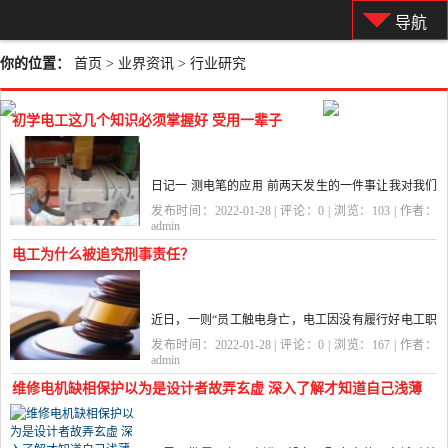
导航
你的位置：
首页
>
业界资讯
>
行业研究
初学电工这几个知识必须掌握好 受用一辈子
日记一 测电笔的应用 前两天发生的一件事让我对我们
常用的验电设备有了个全新的认识。一天凌晨两点左
发布时间：2022-01-28 | 评论：
0
| 浏览：
103
| 作者：
右降水师傅给我从床上摇醒，告诉我说现场停电了，
admin
但是出现了...
电工为什么被追究刑事责任？
近日，一则“员工触电身亡，电工因没有履行好电工职
责，被追究刑责！”引发思考：南京某科技有限公司发
发布时间：2022-01-28 | 评论：
0
| 浏览：
167
| 作者：
生一起触电事故，造成1人死亡，直接经济损失约133
admin
万元人民币。 事故...
维修电机缺相保护以为是设计者故弄玄虚 深入了解才知道自己浅薄
了