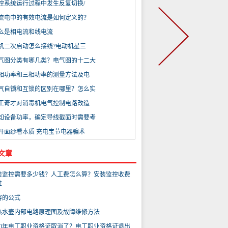
控系统运行过程中发生反复切换/
流电中的有效电流是如何定义的？
么是相电流和线电流
机二次启动怎么接线?电动机星三
气图分类有哪几类？电气图的十二大
相功率和三相功率的测量方法及电
气自锁和互锁的区别在哪里？怎么实
工奇才对消毒机电气控制电路改造
知设备功率，确定导线截面时需要考
开面纱看本质 充电宝节电器骗术
文章
装监控需要多少钱？人工费怎么算？安装监控收费
准
容的公式
热水壶内部电路原理图及故障维修方法
020年电工职业资格证取消了？电工职业资格证退出