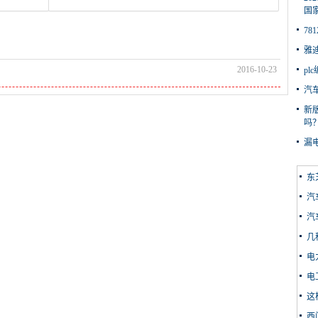
国
78
雅
2016-10-23
p
汽
新
吗
漏
东
汽
汽
几
电
电
这
西