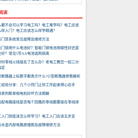
阅读
么都不会可以学习电工吗？电工难学吗？电工应该
么样入门？电工应该怎么样学精通？
防门禁系统常见故障及维修方法
能门锁用什么电池好？智能门锁电池用碳性好还是
性好？常见5号AA电池选购指南
修时零线火线接反了怎么办？老电工教您一招三分
搞定
型断路器上标数字都表示什么?小型断路器参数解析
工经验分享：几个小窍门让你工作起来得心应手
用表判断单相电机好坏方法图解
装配电箱接线是否每个回路的零线都要接在零线排
？
工入门到底该怎么样学习？电工入门应该五步走
热水壶内部电路原理图及故障维修方法