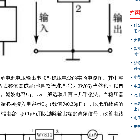
推荐
什
怎
安
智
碱
装
钟
成的单电源电压输出串联型稳压电源的实验电路图。其中整
小
桥式整流器
成品(也叫整流堆,型号为2W06),当然也可以自
电
成
。滤波电容C
、C
一般选取几百～几千微法。当稳压器
万
1
2
端必须接入电容器C
（数值为0.33μF ），以抵消线路的
家
3
上
端电容C
(0.1μF)用以滤除输出端的高频信号，改善电路
4
电
电