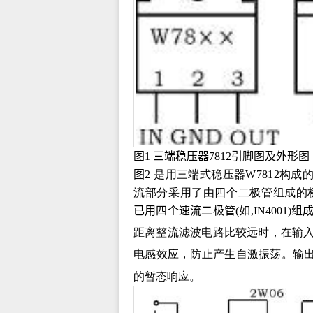
图1 三端稳压器
7812
引脚图及外形图
图
2 是用三端式稳压器
W
7812构
流部分采用了由四个二极管组成的
已用四个速流二极管(如,IN4001)组
距离整流滤波电路比较远时，在输入
电感效应，防止产生自激振荡。输出
的暂态响应。