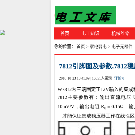
首页
电工知识
机械维修
你的位置：
首页
>
家电弱电
>
电子元器件
7812引脚图及参数,7812
2016-10-23 10:41:09 |
16551人围观 |
评论:
0
W
7812
为三端固定正12V输入的集成稳
主要参数有：输出直流电压 
7812
10mV/V，输出电阻 R
＝0.15Ω，
0
，才能保证集成稳压器工作在线性区