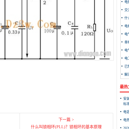
电
交
什
电
电
单
电
电
已
解
最热
安
标
电
下一篇 >
电
什么叫锁相环(PLL)？锁相环的基本原理
2