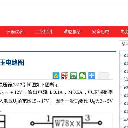
仪器仪表
工业控制
试题总结
安全用电
电
变
稳压电路图
变
变
低
压器,7812引脚图如下图所示.
安
U
＝＋12V，输出电流 L:0.1A，M:0.5A，电压调整率
0
变
输入电压U
的范围15～17V 。因为一般U
要比 U
大3～5V
I
I
0
变
。
变
三
变