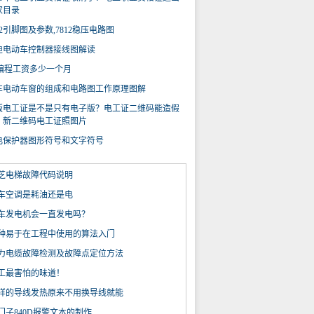
家目录
12引脚图及参数,7812稳压电路图
迪电动车控制器接线图解读
lc编程工资多少一个月
车电动车窗的组成和电路图工作原理图解
版电工证是不是只有电子版？电工证二维码能造假
？新二维码电工证照图片
电保护器图形符号和文字符号
芝电梯故障代码说明
车空调是耗油还是电
车发电机会一直发电吗？
种易于在工程中使用的算法入门
力电缆故障检测及故障点定位方法
工最害怕的味道！
样的导线发热原来不用换导线就能
门子840D报警文本的制作