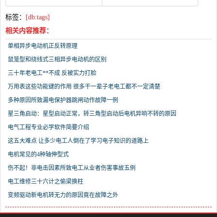
标签：
[db:tags]
相关内容推荐：
单相异步电动机正反转原理
鼠笼型和绕线式三相异步电动机的区别
三十年老电工**不成 反被实力打脸
万用表这些功能键的作用 很多干一辈子老电工都不一定清楚
多种原因所致漏电保护器跳闸动作故障一例
星三角启动：星型启动正常，转三角型启动后电机异响不转的原因
电气工程专业必学软件简要介绍
这五大难点 让多少电工人倒在了学习电子知识的道路上
电机常见的4种轴伸型式
伤不起！非电击因素所致电工从业者伤害事故五例
电工维修三十六计之偷梁换柱
变频驱动新电机转无力的原因竟在故障之外