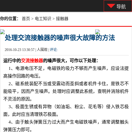
导航
你的位置：
首页
>
电工知识
>
接触器
处理交流接触器的噪声很大故障的方法
2016-10-23 13:30:57 |
人围观 |
评论:
运行中的
交流接触器
的噪声很大，可作以下处理：
1、电源电压不足，电磁铁的吸力不够而产生噪声，应设法提
高操作回路的电压。
2、磁系统装配不当或受震动而歪斜或者机件卡住，是铁芯不
能吸平，因而产生噪声。处理时应调整此系统，查明并消除机件
不灵活的原因。
3、极面生锈或有异物（如油垢、粉尘、花毛等）侵入铁芯极
面，此时应当清理铁芯极面。
4、由于触头弹簧压力过大而产生电磁铁噪声，通常调整触头
弹簧压力即可。