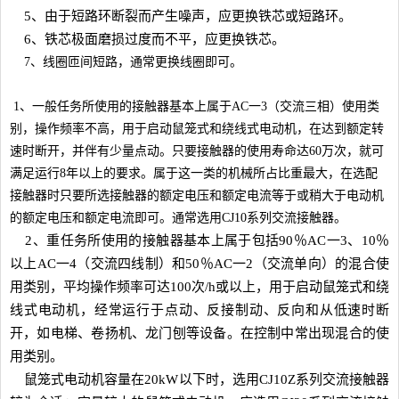
5、由于短路环断裂而产生噪声，应更换铁芯或短路环。
6、铁芯极面磨损过度而不平，应更换铁芯。
7、线圈匝间短路，通常更换线圈即可。
1、一般任务所使用的接触器基本上属于AC一3（交流三相）使用类
别，操作频率不高，用于启动鼠笼式和绕线式电动机，在达到额定转
速时断开，并伴有少量点动。只要接触器的使用寿命达60万次，就可
满足运行8年以上的要求。属于这一类的机械所占比重最大，在选配
接触器时只要所选接触器的额定电压和额定电流等于或稍大于电动机
的额定电压和额定电流即可。通常选用CJ10系列交流接触器。
2、重任务所使用的接触器基本上属于包括90％AC一3、10％
以上AC一4（交流四线制）和50％AC一2（交流单向）的混合使
用类别，平均操作频率可达100次/h或以上，用于启动鼠笼式和绕
线式电动机，经常运行于点动、反接制动、反向和从低速时断
开，如电梯、卷扬机、龙门刨等设备。在控制中常出现混合的使
用类别。
鼠笼式电动机容量在20kW以下时，选用CJ10Z系列交流接触器