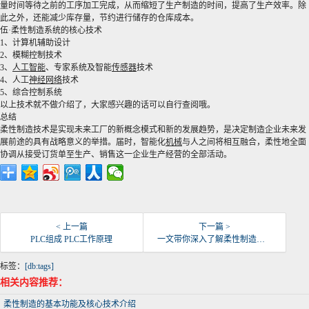
量时间等待之前的工序加工完成，从而缩短了生产制造的时间，提高了生产效率。除
此之外，还能减少库存量，节约进行储存的仓库成本。
伍·柔性制造系统的核心技术
1、计算机辅助设计
2、模糊控制技术
3、
人工智能
、专家系统及智能
传感器
技术
4、人工
神经网络
技术
5、综合控制系统
以上技术就不做介绍了，大家感兴趣的话可以自行查阅哦。
总结
柔性制造技术是实现未来工厂的新概念模式和新的发展趋势，是决定制造企业未来发
展前途的具有战略意义的举措。届时，智能化
机械
与人之间将相互融合，柔性地全面
协调从接受订货单至生产、销售这一企业生产经营的全部活动。
< 上一篇
下一篇 >
PLC组成 PLC工作原理
一文带你深入了解柔性制造生产
标签：
[db:tags]
相关内容推荐：
柔性制造的基本功能及核心技术介绍