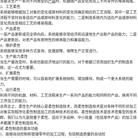
当要求生产一系列不同类型的
产品
时，机器随产品变化而加工不同零件的难易程度。
2、工艺柔性
系统能够根据加工对象的变化或原材料的变化而确定相应的工艺流程，其中一是工艺
流程不变时自身适应产品或原材料变化的能力；二是制造系统内为适应产品或原材料
变化而改变相应工艺的难易程度。
3、产品柔性
一是产品更新或完全转向后，系统能够非常经济和迅速地生产出新产品的能力；二是
产品更新后，对老产品有用特性的继承能力和兼容能力。
4、维护柔性
系统能够采用多种方式查询、处理故障，保障生产正常进行。
5、生产能力柔性
当生产量改变时，系统也能经济地运行的能力。对于根据订货而组织生产的制造系
统，这一点尤为重要。
6、扩展柔性
当生产需要的时候，可以容易地扩展系统结构，增加模块，构成一个更大系统的能
力。
7、运行柔性
利用不同的机器、材料、工艺流程来生产一系列产品的能力和同样的产品，换用不同
工序加工的能力。
总而言之，柔性生产的核心是柔性制造技术，而柔性制造技术是对各种不同形状加工
对象实现程序化柔性制造加工的各种技术的总和。柔性制造技术是技术密集型的技术
群，我们认为凡是侧重于柔性、适应于多品种、中小批量（包括单件产品）的加工技
术都属于柔性制造技术。
贰·柔性制造的基本功能
1、能够自动控制和管理零件的加工过程，包括制造质量的自动控