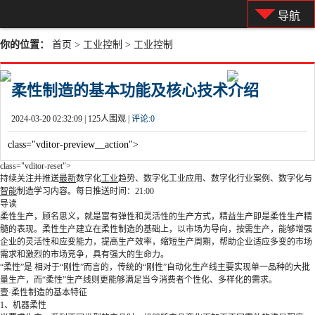
导航
你的位置：
首页
>
工业控制
>
工业控制
柔性制造的基本功能及核心技术介绍
2024-03-20 02:32:09 |
125人围观 |
评论:
0
class="vditor-preview__action">
class="vditor-reset">
持续关注并推送
最新
数字化
工业
趋势、数字化工业应用、数字化行业案例、数字化与
智能
制造学习内容。每日推送时间：21:00
导读
柔性生产，顾名思义，就是富有弹性和灵活性的生产方式，精益生产即是柔性生产精
髓的表现。柔性生产建立在柔性制造的基础上，以市场为导向，按需生产，能够增强
企业的灵活性和应变能力，提高生产效率，缩短生产周期，帮助企业适应多变的市场
需求和激烈的市场竞争，具有强大的生命力。
“柔性”是 相对于“刚性”而言的，传统的“刚性”自动化生产线主要实现单一品种的大批
量生产，而“柔性”生产线则更能够满足当今消费者个性化、多样化的需求。
壹·柔性制造的基本特征
1、机器柔性