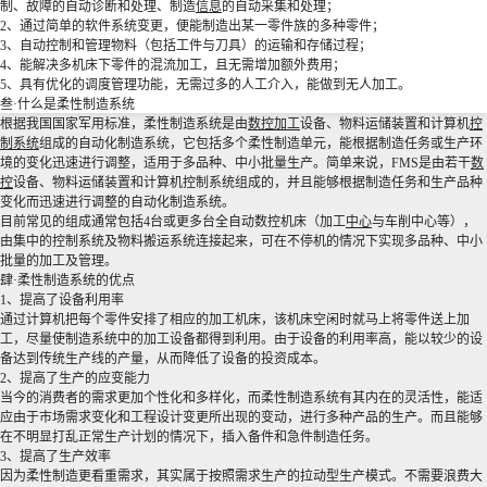
制、故障的自动诊断和处理、制造
信息
的自动采集和处理；
2、通过简单的软件系统变更，便能制造出某一零件族的多种零件；
3、自动控制和管理物料（包括工件与刀具）的运输和存储过程；
4、能解决多机床下零件的混流加工，且无需增加额外费用；
5、具有优化的调度管理功能，无需过多的人工介入，能做到无人加工。
叁·什么是柔性制造系统
根据我国国家军用标准，柔性制造系统是由
数控加工
设备、物料运储装置和计算机
控
制系统
组成的自动化制造系统，它包括多个柔性制造单元，能根据制造任务或生产环
境的变化迅速进行调整，适用于多品种、中小批量生产。简单来说，FMS是由若干
数
控
设备、物料运储装置和计算机控制系统组成的，并且能够根据制造任务和生产品种
变化而迅速进行调整的自动化制造系统。
目前常见的组成通常包括4台或更多台全自动数控机床（加工
中心
与车削中心等），
由集中的控制系统及物料搬运系统连接起来，可在不停机的情况下实现多品种、中小
批量的加工及管理。
肆·柔性制造系统的优点
1、提高了设备利用率
通过计算机把每个零件安排了相应的加工机床，该机床空闲时就马上将零件送上加
工，尽量使制造系统中的加工设备都得到利用。由于设备的利用率高，能以较少的设
备达到传统生产线的产量，从而降低了设备的投资成本。
2、提高了生产的应变能力
当今的消费者的需求更加个性化和多样化，而柔性制造系统有其内在的灵活性，能适
应由于市场需求变化和工程设计变更所出现的变动，进行多种产品的生产。而且能够
在不明显打乱正常生产计划的情况下，插入备件和急件制造任务。
3、提高了生产效率
因为柔性制造更看重需求，其实属于按照需求生产的拉动型生产模式。不需要浪费大