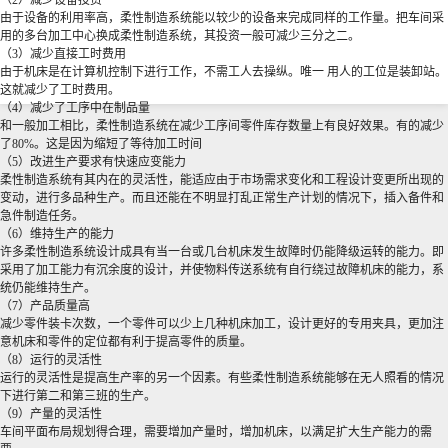
（2）减少设备投资
由于设备的利用率高，柔性制造系统能以较少的设备来完成同样的工作量。把车间采
用的多台加工中心换成柔性制造系统，其投资一般可减少三分之二。
（3）减少直接工时费用
由于机床是在计算机控制下进行工作，不需工人去操纵。唯一 用人的工位是装卸站。
这就减少了工时费用。
（4）减少了工序中在制品量
和一般加工相比，柔性制造系统在减少工序间零件库存数量上有良好效果。有的减少
了80%。这是因为缩短了等待加工时间
（5）改进生产要求有快速应变能力
柔性制造系统有其内在的灵活性，能适应由于市场需求变化和工程设计变更所出现的
变动，进行多品种生产。而且还能在不明显打乱正常生产计划的情况下，插入备件和
急件制造任务。
（6）维持生产的能力
许多柔性制造系统设计成具有当一台或几台机床发生故障时仍能降级运转的能力。即
采用了加工能力有沉余度的设计，并使物料传送系统有自行绕过故障机床的能力，系
统仍能维持生产。
（7）产品质量高
减少零件装卡次数，一个零件可以少上几种机床加工，设计更好的专用夹具，更加注
意机床和零件的定位都有利于提高零件的质量。
（8）运行的灵活性
运行的灵活性是提高生产率的另一个因素。有些柔性制造系统能够在无人照看的情况
下进行第二和第三班的生产。
（9）产量的灵活性
车间平面布局规划得合理，需要增加产量时，增加机床，以满足扩大生产能力的需