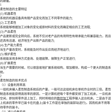
的颠覆。
1
柔性制造的主要特征
(1) 机器柔性
系统的机器设备具有随产品变化而加工不同零件的能力;
(2) 工艺柔性
系统能够根据加工对象的变化或原材料的变化而确定相应的工艺流程;
(3) 产品柔性
产品更新或完全转向后，系统不仅对老产品的有用特性有继承能力和兼容能力，而且
还具有迅速、经济地生产出新产品的能力;
(4) 生产能力柔性
当生产量改变时，系统能及时作出反应而经济地运行;
(5) 维护柔性
系统能采用多种方式查询、处理故障，保障生产正常进行;
(6) 扩展柔性
当生产需要的时候，可以很容易地扩展系统结构，增加模块，构成一个更大的制造系
统。
2
柔性制造的技术优点
（1）设备利用率高
一组机床编入柔性制造系统后的产量，一般可达这组机床在单机作业时的三倍。柔性
制造系统能获得高效率的原因，一是计算机把每个零件都安排了加工机床，一旦机床
空闲，即刻将零件送上加工，同时将相应的
数控加工
程序输入这台机床。二是由于送
上机床的零件早已装卡在托盘上(装卡工作是在单独的装卸站进行)，因而机床不用等
待零件的装卡。