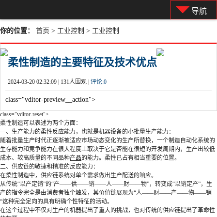
导航
你的位置：
首页
>
工业控制
>
工业控制
柔性制造的主要特征及技术优点
2024-03-20 02:32:09 |
131人围观 |
评论:
0
class="vditor-preview__action">
class="vditor-reset">
柔性制造可以表述为两个方面：
一、生产能力的柔性反应能力，也就是机器设备的小批量生产能力：
随着批量生产时代正逐渐被适应市场动态变化的生产所替换，一个制造自动化系统的
生存能力和竞争能力在很大程度上取决于它是否能在很短的开发周期内，生产出较低
成本、较高质量的不同品种
产品
的能力。柔性已占有相当重要的位置。
二、供应链的敏捷和精准的反应能力：
在柔性制造中，供应链系统对单个需求做出生产配送的响应。
从传统“以产定销”的“产——供——销——人——财——物”，转变成“以销定产”，生
产的指令完全是由消费者独个触发，其价值链展现为“人——财——产——物——销
“这种完全定向的具有明确个性特征的活动。
在这个过程中不仅对生产的机器提出了重大的挑战，也对传统的供应链提出了革命性