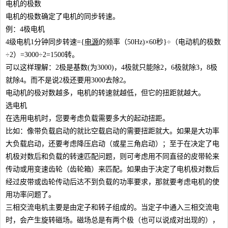
电机的极数
电机的极数确定了电机的同步转速。
例：4极电机
4级电机1分钟同步转速={
电源
的频率（50Hz)×60秒}÷（电动机的极数
÷2）=3000÷2=1500转。
可以这样理解：2极是基数(为3000)，4极就只能除2，6极就除3，8极
就除4。而不是说2极还要用3000去除2。
电动机的极对数越多，电机的转速就越低，但它的扭距就越大。
选电机
在选用电机时，您要考虑负载需要多大的起动扭距。
比如：像带负载启动的就比空载启动的需要扭距就大。如果是大功率
大负载启动，还要考虑降压启动（或星三角启动）；至于在决定了电
机极对数后和负载的转速匹配问题，则可考虑用不同直径的皮带轮来
传动或用变速齿轮（齿轮箱）来匹配。如果由于决定了电机极对数后
经过皮带或齿轮传动后达不到负载的功率要求，那就要考虑电机的使
用功率问题了。
三相交流电机主要是由定子和转子组成的。当定子中通入三相交流电
时，会产生旋转磁场。磁场总是有两个极（也可以说成对出现的），