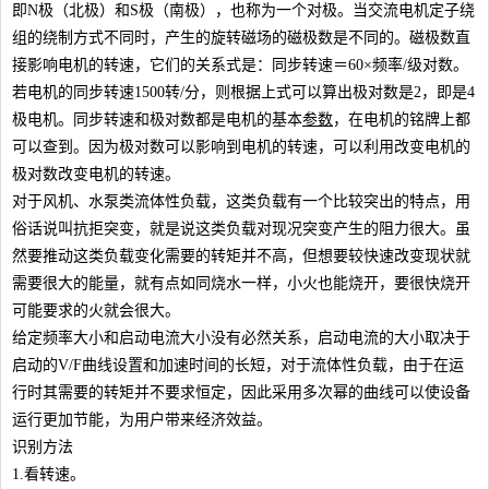
即N极（北极）和S极（南极），也称为一个对极。当交流电机定子绕
组的绕制方式不同时，产生的旋转磁场的磁极数是不同的。磁极数直
接影响电机的转速，它们的关系式是：同步转速＝60×频率/级对数。
若电机的同步转速1500转/分，则根据上式可以算出极对数是2，即是4
极电机。同步转速和极对数都是电机的基本
参数
，在电机的铭牌上都
可以查到。因为极对数可以影响到电机的转速，可以利用改变电机的
极对数改变电机的转速。
对于风机、水泵类流体性负载，这类负载有一个比较突出的特点，用
俗话说叫抗拒突变，就是说这类负载对现况突变产生的阻力很大。虽
然要推动这类负载变化需要的转矩并不高，但想要较快速改变现状就
需要很大的能量，就有点如同烧水一样，小火也能烧开，要很快烧开
可能要求的火就会很大。
给定频率大小和启动电流大小没有必然关系，启动电流的大小取决于
启动的V/F曲线设置和加速时间的长短，对于流体性负载，由于在运
行时其需要的转矩并不要求恒定，因此采用多次幂的曲线可以使设备
运行更加节能，为用户带来经济效益。
识别方法
1.看转速。