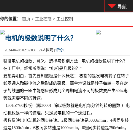
导航
你的位置：
首页
>
工业控制
>
工业控制
电机的极数说明了什么？
2024-04-05 02:32:03 |
124人围观 |
评论:
0
聊聊
电机
的极数：意义、选择与识别方法 电机的极数说明了什么？
在工厂中，经常听到说：“电机是几极的？”
要想弄明白，首先要知道极是什么概念： 极指的是发电机转子在转子
线圈通入励磁
电流
之后形成的磁极。简单地说就是转子每转一圈在定
子的线圈的一匝中能感应形成几个周期电流不同的极数要产生50hz电
势就需要不同的转速。
（50HZ*60秒/分（即3000）除以极数就是电机每分钟的转的圈数 ）电
动机也是一样的道理，只是发电机的一个逆过程。
极数反映出电动机的同步转速。2极同步转速是3000r/min，4极同步转
速是1500r/min，6极同步转速是1000r/min，8极同步转速是750r/min。