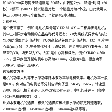
如1430r/min实际同步转速就是1500转，由转速公式：转速=时间（60
秒）×频率（50HZ）除以磁极对数 一个磁极对为2个极，由此就可以
算出 3000÷1500=2个磁极对，也就是4极电动机。
2.看型号。
这个更直接了：例如 电动机型号是Y 132 M- 4 Y →三相异步电动机，
其中三相异步电动机的
产品
名称代号还有：YR为绕线式异步电动机；
YB为防爆型异步电动机；YQ为高起动转距异步电动机。132→机座
中
心
高(mm) M →机座长度代号 4 →磁极数。异步电机是以YB开头，鼠
笼型为YR，增安型为YA，然后是中心高和极数，例如YR400-4 560
6KV，是异步鼠笼型电机中心高为400mm，极数为4极，额定功率
560KW，额定电压6KV。
选择极数方法
电机的功率大约等于水泵功率除水泵效率除电机效率。电机效率一般
是0.85，你对应的电机功率分别告诉你了是5.5KW，15KW，转速是
2900，那么电机分别是5.5KW-2P和15KW-2P，电机的转速＝（频率
×60S÷电机的极数）×2 。
比如水泵电机的选择：极数的选择应该根据水泵的额定转速选取，
2900r/min选2极，1450r/min选4极，970r/min选6极等等。