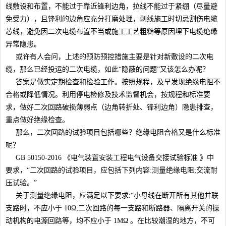
线敷设和布置，不能过于靠近锋利边角，拉线不能过于紧绷（尽量避
免受力），且锋利的边角应充分打磨处理，剥线施工时切忌割伤电缆
芯线，避免因二次电缆布置不当或施工工艺粗糙等原因埋下电缆绝缘
异常隐患。
或许有人会问，上述的预防预控措施主要是针对新敷设的二次电
缆，那么已经投运的二次电缆，如此“隐蔽的问题”又该怎么办呢？
答案是做实定期检查和检验工作。按照规程，及早发现绝缘电阻不
合格或降低情况。利用停电检修及技术监督机会，按规程和标准要
求，做好二次回路破损薄弱点（边角转折处、锋利边角）隐患排查，
重点做好绝缘检查。
那么，二次回路的试验项目包括哪些？绝缘电阻合格又是什么标准
呢？
GB 50150-2016 《电气装置安装工程电气设备交接试验标准 》中
要求，“二次回路的试验项目，应包括下列内容:测量绝缘电阻;交流耐
压试验。”
关于测量绝缘电阻，应满足以下要求:“小母线在断开所有其他并联
支路时，不应小于 10Ω;二次回路的每一支路和断路器、隔离开关的操
动机构的电源回路等，均不应小于 1MΩ 。在比较潮湿的地方，不可