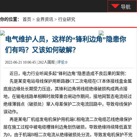
导航
你的位置：
首页
>
业界资讯
>
行业研究
电气维护人员，这样的“锋利边角”隐患你
们有吗？又该如何破解？
2022-06-21 10:06:45 |
262人围观 |
评论:
0
近日，电力行业听闻多起“锋利边角”隐患造成不良后果的案例：
先是某变电站母线保护用断路器CT二次电缆在CT本体接线盒金属
底座边缘处长期受力压迫，其锋利边角将线缆绝缘破损构成两点接
地，在输电线路单相瞬时故障重合闸动作期间，接地网暂态电流经过
绝缘薄弱点（破损处）窜入母差保护二次电流回路中，导致母线保护
误动作。
再是某电厂机组发电机保护用机端C相电流二次电缆芯线绝缘保护
层在施工过程中被电缆槽锋利边角划伤破损，导致绝缘持续降低直至
为0，由于机端B相二次电流从绝缘破损处分流，导致发电机保护不完