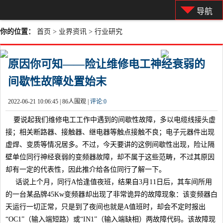
导航
你的位置：
首页
>
业界资讯
>
行业研究
原因你可知——险让维修电工神经衰弱的
间歇性故障处置始末
2022-06-21 10:06:45 |
86人围观 |
评论:
0
要说起我们维修电工工作中遇到的间歇性故障，多以电缆线接头虚
接；相关断路器、接触器、继电器等触点接触不良；电子元器件出现
虚焊、变质等情况居多。不过，今天要讲的这例间歇性出现，险让隔
壁单位同行神经衰弱的变频器故障，却不属于这些范畴，不过其原因
却有一定的代表性，因此推介给各位同行了解一下。
话说上个月，同行A恰逢值夜班，结果自3月11日后，其车间所用
的一台某品牌45Kw变频器却出现了非常诡异的故障现象：该变频器白
天运行一切正常，只是到了夜间也就是A值班时，却会不定时报出
“OC1”（输入端短路）或“IN1”（输入端缺相）两故障代码。该故障现