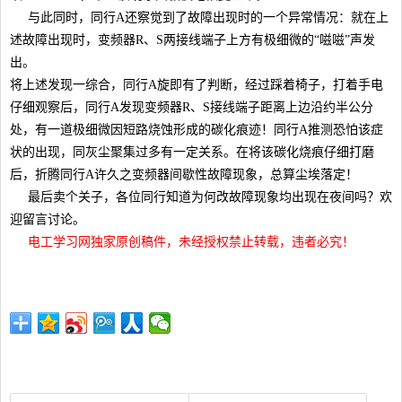
与此同时，同行A还察觉到了故障出现时的一个异常情况：就在上
述故障出现时，变频器R、S两接线端子上方有极细微的“嗞嗞”声发
出。
将上述发现一综合，同行A旋即有了判断，经过踩着椅子，打着手电
仔细观察后，同行A发现变频器R、S接线端子距离上边沿约半公分
处，有一道极细微因短路烧蚀形成的碳化痕迹！同行A推测恐怕该症
状的出现，同灰尘聚集过多有一定关系。在将该碳化烧痕仔细打磨
后，折腾同行A许久之变频器间歇性故障现象，总算尘埃落定！
最后卖个关子，各位同行知道为何改故障现象均出现在夜间吗？欢
迎留言讨论。
电工学习网独家原创稿件，未经授权禁止转载，违者必究！