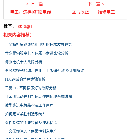
< 上一篇
下一篇 >
电工，这样的“继电器触点损坏故障”你们有吗？
立马改正——维修电工工作中要命的四个坏习惯
标签：
[db:tags]
相关内容推荐：
一文解析扁铜线绕组电机的技术发展趋势
什么是伺服电机？伺服与步进比较分析
伺服电机十大故障分析
变频器控制启动、停止、正/反转电路图详细解读
PLC调试的常见步骤解析
三菱PLC不同指示灯的故障分析
什么叫运动控制？运动控制伺服系统讲解！
微型步进电机结构及工作原理
如何定义柔性制造系统？
柔性制造的主要特征及技术优点
一文带你深入了解柔性制造生产