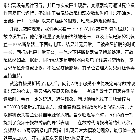
象出现没有规律可寻，并且每次故障出现后，变频器均可通过复位操
作回复正常运行，不过由于每晚该故障出现次数和时间非常不确定，
因此同行A一段时间以来神经绷的很紧，唯恐故障现象频发。
介绍完故障现象，我们再来看一下同行A针对故障所做的检测：在
故障发生后，他仔细测量了变频器进线端电压，以及上级电源控制装
置一100A断路器上下两端电压，结果并无异常。但被故障折腾的时间
一长，同行A也是非常无奈，一气之下将断路器做了换新处理，可故
障依然如故。据此，同行A认定是变频器内部电子线路异常所致，遂
要求单位外修或更换，不过受疫情影响，其单位管理人员只好让他再
坚持坚持。
就这样被受折腾了几天后，同行A终于忍受不住便决定蹲守故障现
象出现的始末，誓要将故障原因揪出来——考虑到数字万用表在测量
读数时，会有一定的延迟、迟滞现象，所以他特地找了三块量程为
AC500V的指针式电压表头，结合变频器所报故障均指向输入端，所
以他将表头接至变频器电源输入端。当晚临近零点时，同行A终于捕
捉到了变频器报故障前的异常表现——在故障代码报出前约七八秒，
变频器R、S两端所接电压表指针出现异常大幅波动现象，最低值一度
跌至AC200V，不过该现象又极快地恢复正常。